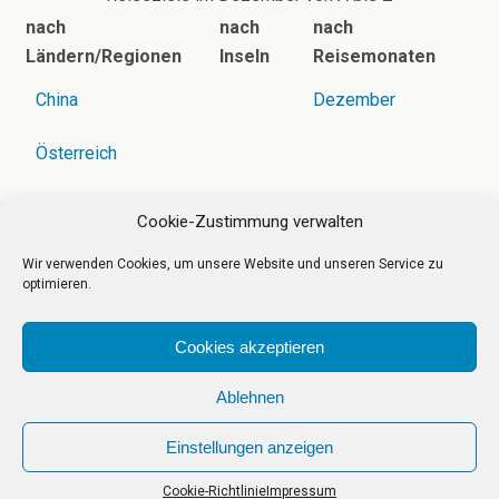
nach
nach
nach
Ländern/Regionen
Inseln
Reisemonaten
China
Dezember
Österreich
Jan.
|
Feb.
|
März
|
April
|
Mai
|
Juni
|
Juli
|
Aug.
|
Sept.
|
Cookie-Zustimmung verwalten
Okt.
|
Nov.
|
Dez.
Wir verwenden Cookies, um unsere Website und unseren Service zu
optimieren.
Cookies akzeptieren
Zum Seitenanfang
Ablehnen
Einstellungen anzeigen
Mobil
Desktop
Cookie-Richtlinie
Impressum