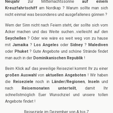
Neujahr
zur Mitternachtssonne
auf einem
Kreuzfahrtschiff
am Nordkap ? Warum sollte man sich
nicht einmal was besonderes und ausgefallenes gönnen ?
Wem der Sinn nicht nach Feiern steht, der sollte sich vom
Acker machen und das Weite suchen…vielleicht auf den
Seychellen
? Oder wie wäre es weit weg von zu hause
mit
Jamaika
?
Los Angeles
oder
Sidney
?
Malediven
oder
Phuket
? Gute Angebote und schöne Strände findet
man auch in der
Dominikanischen Republik
!
Beim Klick auf das jeweilige Reiseziel kommt Ihr zu einer
großen Auswahl
von
aktuellen Angeboten
! Wir haben
die
Reiseziele
noch in
Länder/
Regionen
,
Inseln
und
nach
Reisemonaten
unterteilt
, damit Ihr
schnellstmöglich Euer Wunschziel und unsere tollen
Angebote findet !
Reiseziele im Dezember von A bis Z