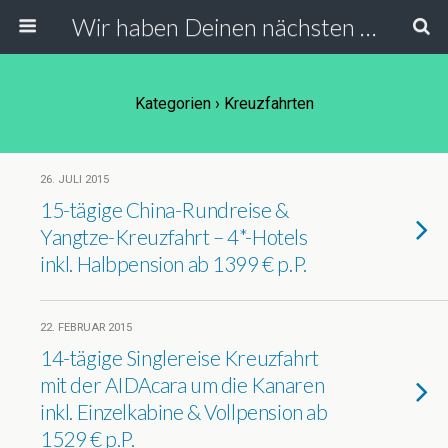
Wir haben Deinen nächsten Urlaub
Kategorien ›
Kreuzfahrten
26. JULI 2015
15-tägige China-Rundreise &
Yangtze-Kreuzfahrt – 4*-Hotels
inkl. Halbpension ab 1399 € p.P.
22. FEBRUAR 2015
14-tägige Singlereise Kreuzfahrt
mit der AIDAcara um die Kanaren
inkl. Einzelkabine & Vollpension ab
1529 € p.P.