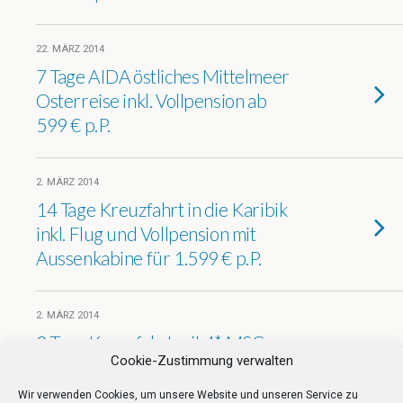
22. MÄRZ 2014
7 Tage AIDA östliches Mittelmeer
Osterreise inkl. Vollpension ab
599 € p.P.
2. MÄRZ 2014
14 Tage Kreuzfahrt in die Karibik
inkl. Flug und Vollpension mit
Aussenkabine für 1.599 € p.P.
2. MÄRZ 2014
9 Tage Kreuzfahrt mit 4* MSC
Cookie-Zustimmung verwalten
Lirica in Aussenkabine durch
Orient und Emirate inkl. Flug und
Wir verwenden Cookies, um unsere Website und unseren Service zu