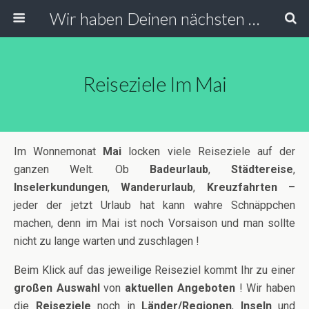
Wir haben Deinen nächsten Urlaub
Reiseziele Im Mai
Im Wonnemonat
Mai
locken viele Reiseziele auf der
ganzen Welt. Ob
Badeurlaub
,
Städtereise
,
Inselerkundungen
,
Wanderurlaub
,
Kreuzfahrten
–
jeder der jetzt Urlaub hat kann wahre Schnäppchen
machen, denn im Mai ist noch Vorsaison und man sollte
nicht zu lange warten und zuschlagen !
Beim Klick auf das jeweilige Reiseziel kommt Ihr zu einer
großen Auswahl
von
aktuellen Angeboten
! Wir haben
die
Reiseziele
noch in
Länder/
Regionen
,
Inseln
und