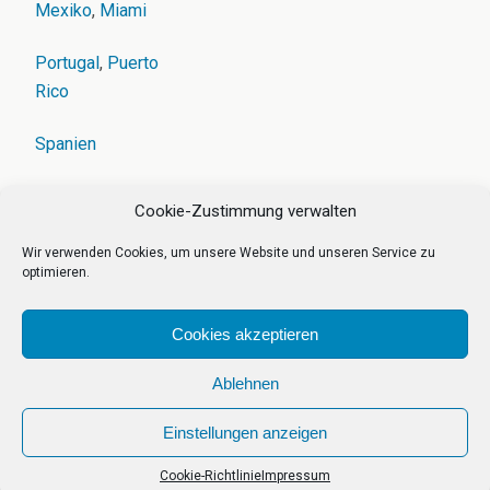
Mexiko
,
Miami
Portugal
,
Puerto
Rico
Spanien
Jan.
|
Feb.
|
März
|
April
|
Mai |
Juni
|
Juli
|
Aug.
|
Sept.
|
Cookie-Zustimmung verwalten
Okt.
|
Nov.
|
Dez.
Wir verwenden Cookies, um unsere Website und unseren Service zu
optimieren.
Cookies akzeptieren
Zum Seitenanfang
Ablehnen
Einstellungen anzeigen
Mobil
Desktop
Cookie-Richtlinie
Impressum