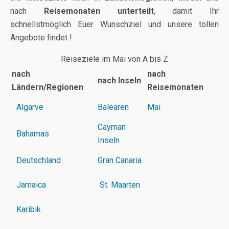
nach
Reisemonaten
unterteilt
, damit Ihr
schnellstmöglich Euer Wunschziel und unsere tollen
Angebote findet !
Reiseziele im Mai von A bis Z
nach
nach
nach Inseln
Ländern/Regionen
Reisemonaten
Algarve
Balearen
Mai
Cayman
Bahamas
Inseln
Deutschland
Gran Canaria
Jamaica
St. Maarten
Karibik