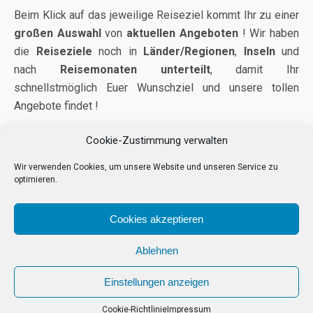
Beim Klick auf das jeweilige Reiseziel kommt Ihr zu einer
großen Auswahl
von
aktuellen Angeboten
! Wir haben
die
Reiseziele
noch in
Länder/
Regionen
,
Inseln
und
nach
Reisemonaten
unterteilt
, damit Ihr
schnellstmöglich Euer Wunschziel und unsere tollen
Angebote findet !
Jan.
|
Feb.
|
März
|
April
|
Mai
|
Juni
|
Juli
|
Aug.
|
Sept.
|
Cookie-Zustimmung verwalten
Okt.
|
Nov.
|
Dez.
Wir verwenden Cookies, um unsere Website und unseren Service zu
optimieren.
Cookies akzeptieren
Zum Seitenanfang
Ablehnen
Einstellungen anzeigen
Mobil
Desktop
Cookie-Richtlinie
Impressum