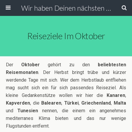
Wir haben Deinen nächsten Urlaub
Reiseziele Im Oktober
Der
Oktober
gehört zu den
beliebtesten
Reisemonaten
. Der Herbst bringt trübe und kürzer
werdende Tage mit sich. Wer dem Herbstlaub entfliehen
mag sucht sich ein für sich passendes Reiseziel. Als
kleine Gedankenstütze wollen wir hier die
Kanaren
,
Kapverden
, die
Balearen
,
Türkei
,
Griechenland
,
Malta
und
Tunesien
nennen, die einem ein angenehmes
mediterranes Klima bieten und das nur wenige
Flugstunden entfernt.