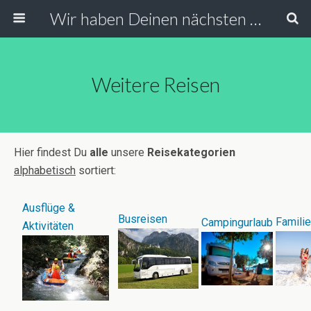
Wir haben Deinen nächsten Urlaub
Weitere Reisen
Hier findest Du
alle
unsere
Reisekategorien
alphabetisch
sortiert:
Ausflüge &
Busreisen
Familie
Campingurlaub
Aktivitäten