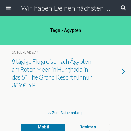
Wir haben Deinen nächsten Urlaub
Tags › Ägypten
24. FEBRUAR 2014
8 tägige Flugreise nach Ägypten
am Roten Meer in Hurghada in
das 5* The Grand Resort für nur
389 € p.P.
Zum Seitenanfang
Mobil
Desktop