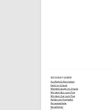
REISERATGEBER
Ausflüge & Aktivitäten
Geld im Urlaub
Mietfahrzeuge im Urlaub
Mit dem Bus zum Flug
Mit dem Zug zum Flug
Parken am Flughafen
Reiseapotheke
Reiseführer