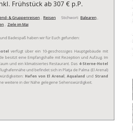
nkl. Frühstück ab 307 € p.P.
end- & Gruppenreisen
,
Reisen
Stichwort:
Balearen
,
en
,
Ziele im Mai
 und Badespaß haben wir für Euch gefunden:
hotel
verfügt über ein 10-geschossiges Hauptgebäude mit
 besitzt eine Empfangshalle mit Rezeption und Aufzug. Im
-Raum und ein klimatisiertes Restaurant. Das
4-Sterne-Hotel
Flughafennähe und befindet sich in Platja de Palma (El Arenal)
würdigkeiten:
Hafen von El Arenal
,
Aqualand
und
Strand
ine weitere in der Nähe gelegene Sehenswürdigkeit.