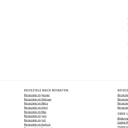
REISEZIELE NACH MONATEN
REISE
Reiseziele im Januar
Reisezie
Reiseziele im Februar
Reisezi
Reiseziele im März
Reisezie
Reiseziele im April
Reisezie
Reiseziele im Mai
ÜBER 
Reiseziele im Juni
Bildern
Reiseziele im Juli
Cookie-R
Reiseziele im August
Impres