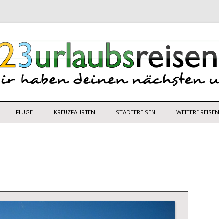
Zum
Inhalt
FLÜGE
KREUZFAHRTEN
STÄDTEREISEN
WEITERE REISE
springen