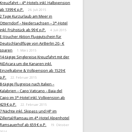
Kreuzfahrt – 4*-Hotels inkl. Halbpension
ab 1399 € p.P.
26. Juli 2015
2 Tage Kurzurlaub am Meer in
Otterndorf – Niedersachsen – 3*-Hotel
inkl. Frühstück ab 99 € p.P.
4. Juli 2015
E-Voucher Aktion Fluggutschein für
Deutschlandflüge von AirBerlin 20,- €
sparen
1. März 2015
14-tägige Singlereise Kreuzfahrt mit der
AIDAcara um die Kanaren inkl.
Einzelkabine & Vollpension ab 1529 €
p.P.
22. Februar 2015
8-tägige Flugreise nach Italien –
Kalabrien – Capo Vaticano – Baia del
Capo im 3*-Hotel inkl. Vollpension ab
429 € p.P.
22. Februar 2015
7 Nächte inkl. Skipass und HP im
Zillertal/Ramsau im 4*-Hotel Alpenhotel
Ramsauerhof ab 659 € p.P.
19. Oktober
2014