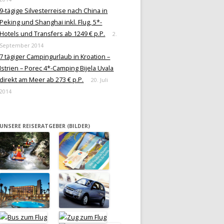
9-tägige Silvesterreise nach China in
Peking und Shanghai inkl. Flug, 5*-
Hotels und Transfers ab 1249 € p.P.
2.
September 2014
7 tägiger Campingurlaub in Kroation –
Istrien – Porec 4*-Camping Bijela Uvala
direkt am Meer ab 273 € p.P.
20. Juli
2014
UNSERE REISERATGEBER (BILDER)