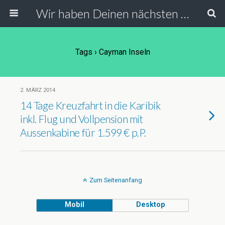
Wir haben Deinen nächsten Urlaub
Tags › Cayman Inseln
2. MÄRZ 2014
14 Tage Kreuzfahrt in die Karibik
inkl. Flug und Vollpension mit
Aussenkabine für 1.599 € p.P.
Zum Seitenanfang
Mobil
Desktop