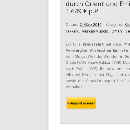
durch Orient und Emir
1.649 € p.P.
Datum:
2. März 2014
Kategorie:
Kr
Fakkan
,
Maskat/Muscat
,
Oman
,
Ve
Ein tolle
Kreuzfahrt
mit dem
4*-
Vereinigten Arabischen Emirate
h
dem Motto „Welt der Wunder“ in
Du
Dhabi (VAE), Khawr Fakkan (VAE), M
nach Dubai (VAE). Ihr bewohnt e
Albinoni Deck. Nebst Flug sind u.a
sowie der Gepäcktransport bei Ei
enthalten.