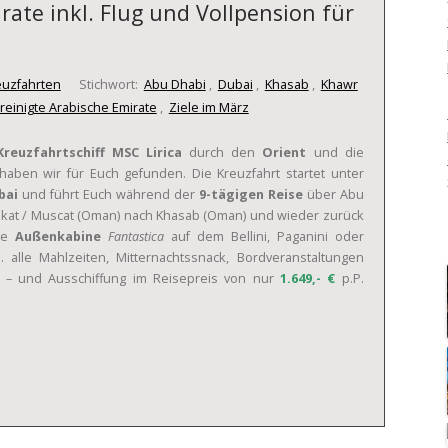
ate inkl. Flug und Vollpension für
euzfahrten
Stichwort:
Abu Dhabi
,
Dubai
,
Khasab
,
Khawr
reinigte Arabische Emirate
,
Ziele im März
Kreuzfahrtschiff MSC Lirica
durch den
Orient
und die
aben wir für Euch gefunden. Die Kreuzfahrt startet unter
bai
und führt Euch während der
9-tägigen Reise
über Abu
askat / Muscat (Oman) nach Khasab (Oman) und wieder zurück
ine
Außenkabine
Fantastica
auf dem Bellini, Paganini oder
. alle Mahlzeiten, Mitternachtssnack, Bordveranstaltungen
n – und Ausschiffung im Reisepreis von nur
1.649,- €
p.P.