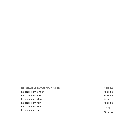
REISEZIELE NACH MONATEN
REISE
Reiseziele im Januar
Reisezie
Reiseziele im Februar
Reisezi
Reiseziele im März
Reisezie
Reiseziele im April
Reisezie
Reiseziele im Mai
ÜBER 
Reiseziele im Juni
Bildern