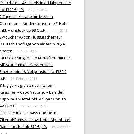
Kreuzfahrt – 4*-Hotels inkl. Halbpension
ab 1399 € p.P.
26. Juli 2015
2 Tage Kurzurlaub am Meer in
Otterndorf – Niedersachsen – 3*-Hotel
inkl. Frühstück ab 99 € p.P.
4. Juli 2015
E-Voucher Aktion Fluggutschein für
Deutschlandflüge von AirBerlin 20,- €
sparen
1. März 2015
14-tägige Singlereise Kreuzfahrt mit der
AIDAcara um die Kanaren inkl.
Einzelkabine & Vollpension ab 1529 €
p.P.
22. Februar 2015
8-tägige Flugreise nach Italien –
Kalabrien – Capo Vaticano – Baia del
Capo im 3*-Hotel inkl. Vollpension ab
429 € p.P.
22. Februar 2015
7 Nächte inkl. Skipass und HP im
Zillertal/Ramsau im 4*-Hotel Alpenhotel
Ramsauerhof ab 659 € p.P.
19. Oktober
2014