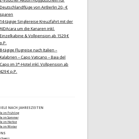
E-Voucher Aktion Fluggutschein für
Deutschlandflüge von AirBerlin 20,- €
sparen
14-tägige Singlereise Kreuzfahrt mit der
AIDAcara um die Kanaren inkl.
Einzelkabine & Vollpension ab 1529 €
p.P.
8-tägige Flugreise nach Italien –
Kalabrien – Capo Vaticano – Baia del
Capo im 3*-Hotel inkl. Vollpension ab
429 € p.P.
ZIELE NACH JAHRESZEITEN
le im Frühling
ele im Sommer
le im Herbst
le im Winter
UNS
achweis