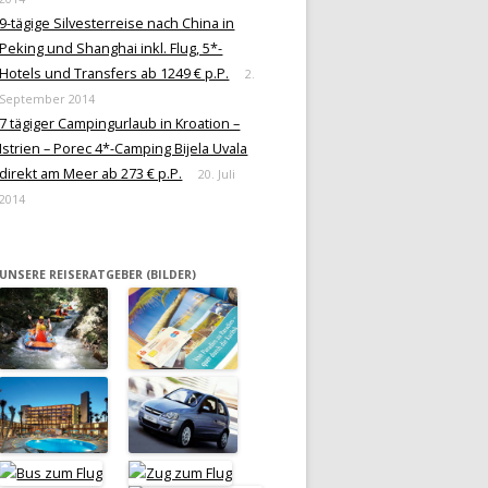
9-tägige Silvesterreise nach China in
Peking und Shanghai inkl. Flug, 5*-
Hotels und Transfers ab 1249 € p.P.
2.
September 2014
7 tägiger Campingurlaub in Kroation –
Istrien – Porec 4*-Camping Bijela Uvala
direkt am Meer ab 273 € p.P.
20. Juli
2014
UNSERE REISERATGEBER (BILDER)