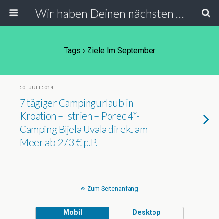
Wir haben Deinen nächsten Urlaub
Tags › Ziele Im September
20. JULI 2014
7 tägiger Campingurlaub in
Kroation – Istrien – Porec 4*-
Camping Bijela Uvala direkt am
Meer ab 273 € p.P.
Zum Seitenanfang
Mobil
Desktop