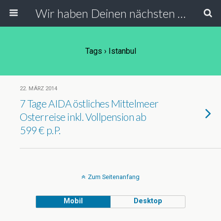
Wir haben Deinen nächsten Urlaub
Tags › Istanbul
22. MÄRZ 2014
7 Tage AIDA östliches Mittelmeer
Osterreise inkl. Vollpension ab
599 € p.P.
Zum Seitenanfang
Mobil
Desktop