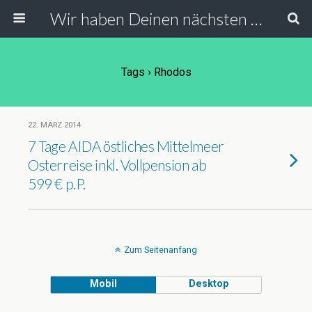
Wir haben Deinen nächsten Urlaub
Tags › Rhodos
22. MÄRZ 2014
7 Tage AIDA östliches Mittelmeer
Osterreise inkl. Vollpension ab
599 € p.P.
Zum Seitenanfang
Mobil
Desktop